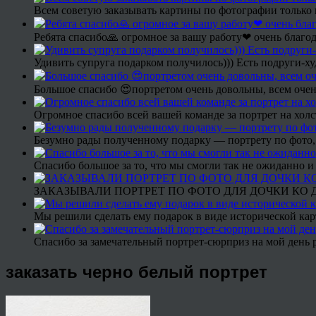
Всем советую заказывать картины по фотографии только 
Ребята спасибо🙏 огромное за вашу работу❤ очень благод
Удивить супруга подарком получилось))) Есть подруги-х
Большое спасибо 😍портретом очень довольны, всем очен
Огромное спасибо всей вашей команде за портрет на холс
Безумно рады полученному подарку — портрету по фото,
Спасибо большое за то, что мы смогли так не ожиданно
ЗАКАЗЫВАЛИ ПОРТРЕТ ПО ФОТО ДЛЯ ДОЧКИ КО ДН
Мы решили сделать ему подарок в виде исторической кар
Спасибо за замечательный портрет-сюрприз на мой день 
заказать черно белый портрет