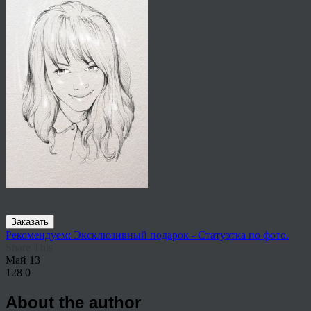
Заказать
Рекомендуем: Эксклюзивный подарок - Статуэтка по фото.
Share This
Май
13
128
0
About the author