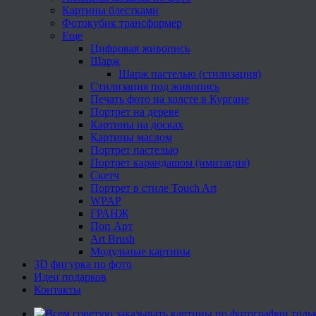
Картины блестками
Фотокубик трансформер
Еще
Цифровая живопись
Шарж
Шарж пастелью (стилизация)
Стилизация под живопись
Печать фото на холсте в Кургане
Портрет на дереве
Картины на досках
Картины маслом
Портрет пастелью
Портрет карандашом (имитация)
Скетч
Портрет в стиле Touch Art
WPAP
ГРАНЖ
Поп Арт
Art Brush
Модульные картины
3D фигурка по фото
Идеи подарков
Контакты