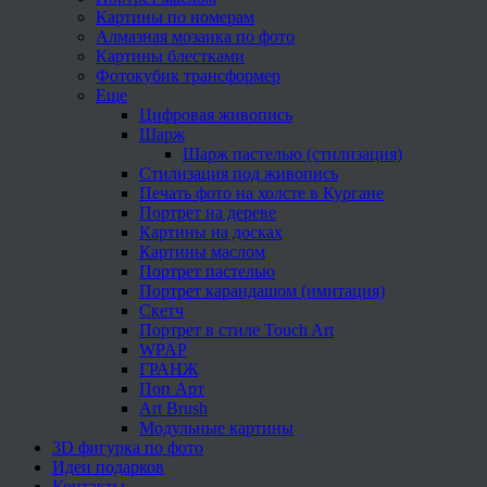
Картины по номерам
Алмазная мозаика по фото
Картины блестками
Фотокубик трансформер
Еще
Цифровая живопись
Шарж
Шарж пастелью (стилизация)
Стилизация под живопись
Печать фото на холсте в Кургане
Портрет на дереве
Картины на досках
Картины маслом
Портрет пастелью
Портрет карандашом (имитация)
Скетч
Портрет в стиле Touch Art
WPAP
ГРАНЖ
Поп Арт
Art Brush
Модульные картины
3D фигурка по фото
Идеи подарков
Контакты