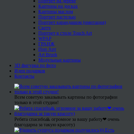
Портрет на дереве
Картины на досках
Картины маслом
Портрет пастелью
Портрет карандашом (имитация)
Скетч
Портрет в стиле Touch Art
WPAP
ГРАНЖ
Поп Арт
Art Brush
Модульные картины
3D фигурка по фото
Идеи подарков
Контакты
Всем советую заказывать картины по фотографии
только в этой студии!
Ребята спасибо🙏 огромное за вашу работу❤ очень
благодарна за такую красоту)