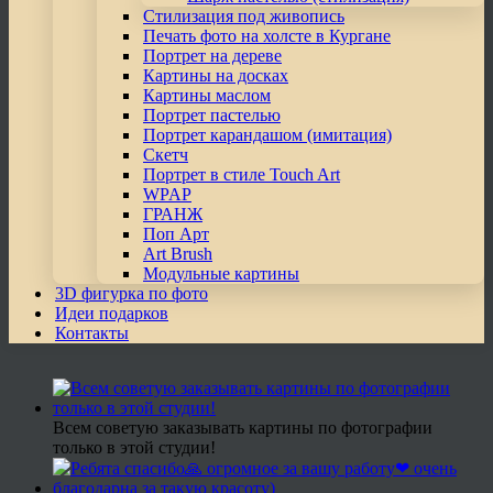
Стилизация под живопись
Печать фото на холсте в Кургане
Портрет на дереве
Картины на досках
Картины маслом
Портрет пастелью
Портрет карандашом (имитация)
Скетч
Портрет в стиле Touch Art
WPAP
ГРАНЖ
Поп Арт
Art Brush
Модульные картины
3D фигурка по фото
Идеи подарков
Контакты
Всем советую заказывать картины по фотографии
только в этой студии!