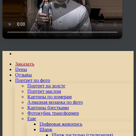
Заказать
Цены
Отзывы
Портрет по фото
Портрет на холсте
Портрет маслом
Картины по номерам
Алмазная мозаика по фото
Картины блестками
Фотокубик трансформер
Еще
Цифровая живопись
Шарж
Шарж пастелью (стилизация)