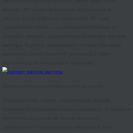
«Кто нарисован хоть однажды, имеет право быть
всегда». Эти слова не потеряли актуальность и
сегодня, в век цифровых технологий. Ни одна
современная техника сохранения изображения не
способна заменить художественный
портрет маслом
мастера
. Картина, написанная в технике масляной
живописи, станет семейной реликвией и будет
передаваться из поколения в поколение.
Преимущества портретов маслом на холсте
Основной плюс картин, выполненных маслом –
способность передавать индивидуальность. В процессе
творчества художник не только тщательно
прорисовывает каждую деталь внешности, но и