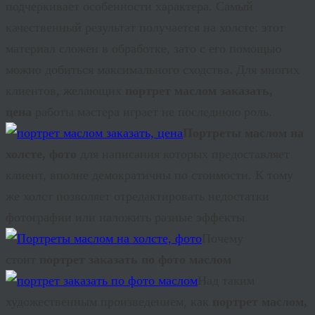
подчеркивает особенности характера. Самый
качественный результат получается на холсте: этот
материал сложен в обработке, зато с его помощью
можно добиться максимального сходства. Для многих
клиентов, желающих
портрет маслом заказать,
цена
работы мастера играет не последнюю роль.
Портреты маслом на
холсте, фото
для написания которых предоставляет
клиент, вполне демократичны по стоимости. К тому
же холст позволяет отредактировать недостатки
фотографии или наложить разные эффекты.
Почему
стоит
портрет заказать по фото маслом
Над таким
художественным произведением, как
портрет маслом,