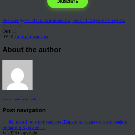
Заказать
Рекомендуем: Эксклюзивный подарок - Статуэтка по фото.
Share This
Окт
11
959
0
Портрет маслом
About the author
View all articles by rauffri
Post navigation
←
Женский портрет маслом
Шаржи на заказ по фотографии
онлайн в Кургане
→
© 2026 Copyright.