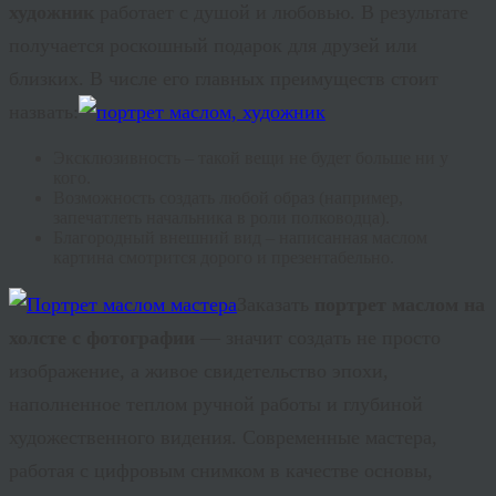
художник
работает с душой и любовью. В результате
получается роскошный подарок для друзей или
близких. В числе его главных преимуществ стоит
назвать:
Эксклюзивность – такой вещи не будет больше ни у
кого.
Возможность создать любой образ (например,
запечатлеть начальника в роли полководца).
Благородный внешний вид – написанная маслом
картина смотрится дорого и презентабельно.
Заказать
портрет маслом на
холсте с фотографии
— значит создать не просто
изображение, а живое свидетельство эпохи,
наполненное теплом ручной работы и глубиной
художественного видения. Современные мастера,
работая с цифровым снимком в качестве основы,