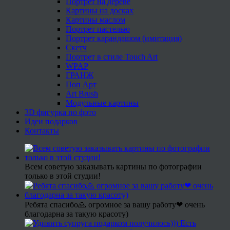
Портрет на дереве
Картины на досках
Картины маслом
Портрет пастелью
Портрет карандашом (имитация)
Скетч
Портрет в стиле Touch Art
WPAP
ГРАНЖ
Поп Арт
Art Brush
Модульные картины
3D фигурка по фото
Идеи подарков
Контакты
Всем советую заказывать картины по фотографии
только в этой студии!
Ребята спасибо🙏 огромное за вашу работу❤ очень
благодарна за такую красоту)