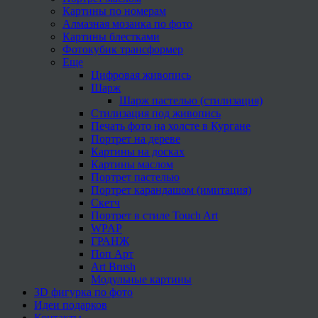
Картины по номерам
Алмазная мозаика по фото
Картины блестками
Фотокубик трансформер
Еще
Цифровая живопись
Шарж
Шарж пастелью (стилизация)
Стилизация под живопись
Печать фото на холсте в Кургане
Портрет на дереве
Картины на досках
Картины маслом
Портрет пастелью
Портрет карандашом (имитация)
Скетч
Портрет в стиле Touch Art
WPAP
ГРАНЖ
Поп Арт
Art Brush
Модульные картины
3D фигурка по фото
Идеи подарков
Контакты