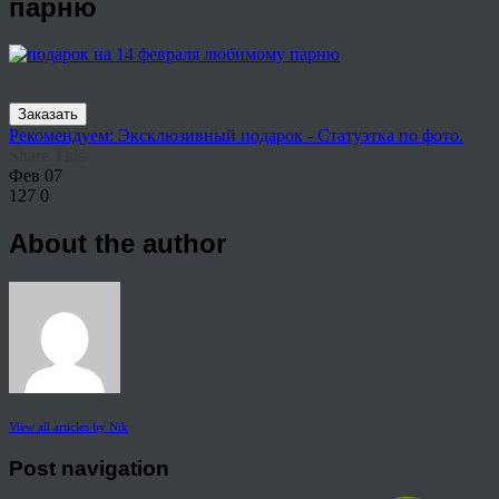
парню
Заказать
Рекомендуем: Эксклюзивный подарок - Статуэтка по фото.
Share This
Фев
07
127
0
About the author
View all articles by Nik
Post navigation