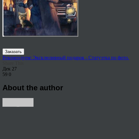
Заказать
Рекомендуем: Эксклюзивный подарок - Статуэтка по фото.
Share This
Дек
27
59
0
About the author
View all articles by rauffri