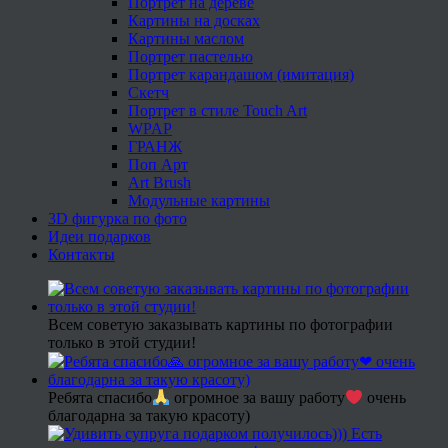
Портрет на дереве
Картины на досках
Картины маслом
Портрет пастелью
Портрет карандашом (имитация)
Скетч
Портрет в стиле Touch Art
WPAP
ГРАНЖ
Поп Арт
Art Brush
Модульные картины
3D фигурка по фото
Идеи подарков
Контакты
Всем советую заказывать картины по фотографии
только в этой студии!
Ребята спасибо
огромное за вашу работу
очень
благодарна за такую красоту)