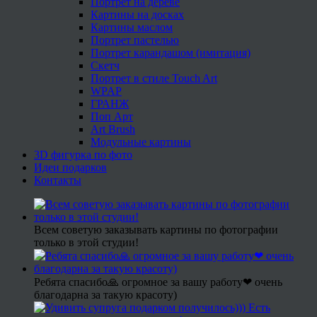
Портрет на дереве
Картины на досках
Картины маслом
Портрет пастелью
Портрет карандашом (имитация)
Скетч
Портрет в стиле Touch Art
WPAP
ГРАНЖ
Поп Арт
Art Brush
Модульные картины
3D фигурка по фото
Идеи подарков
Контакты
Всем советую заказывать картины по фотографии
только в этой студии!
Ребята спасибо🙏 огромное за вашу работу❤ очень
благодарна за такую красоту)