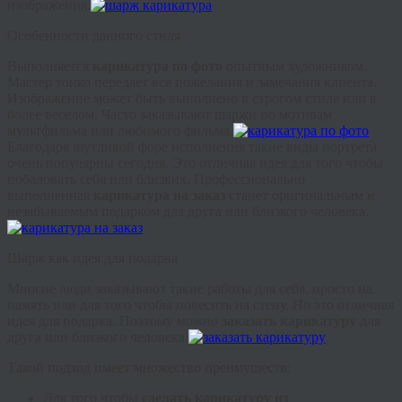
изображения.
Особенности данного стиля
Выполняется
карикатура по фото
опытным художником.
Мастер тонко передает все пожелания и замечания клиента.
Изображение может быть выполнено в строгом стиле или в
более веселом. Часто заказывают шаржи по мотивам
мультфильма или любимого фильма.
Благодаря шутливой форе исполнения такие виды портрета
очень популярны сегодня. Это отличная идея для того чтобы
побаловать себя или близких. Профессионально
выполненная
карикатура на заказ
станет оригинальным и
незабываемым подарком для друга или близкого человека.
Шарж как идея для подарка
Многие люди заказывают такие работы для себя, просто на
память или для того чтобы повесить на стену. Но это отличная
идея для подарка. Поэтому можно
заказать карикатуру
для
друга или близкого человека.
Такой подход имеет множество преимуществ:
Для того чтобы
сделать карикатуру из