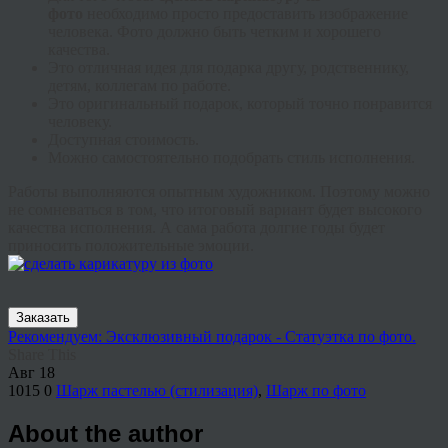
фото
необходимо просто предоставить изображение
человека. Фото должно быть четким и хорошего
качества.
Это отличная идея для подарка другу, родственнику,
детям, коллегам по работе.
Это оригинальный подарок, который точно понравится
человеку.
Доступная стоимость.
Можно самостоятельно подобрать стиль исполнения.
Работы выполняются опытным художником. Поэтому можно
не сомневаться в том, что итоговый вариант будет высокого
качества исполнения. А сама работа долгие годы будет
приносить положительные эмоции.
Заказать
Рекомендуем: Эксклюзивный подарок - Статуэтка по фото.
Share This
Авг
18
1015
0
Шарж пастелью (стилизация)
,
Шарж по фото
About the author