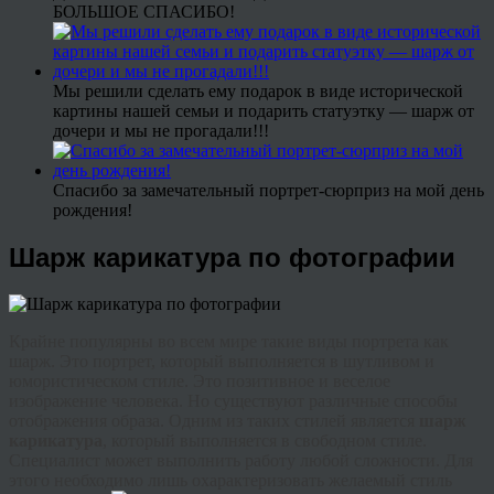
БОЛЬШОЕ СПАСИБО!
Мы решили сделать ему подарок в виде исторической
картины нашей семьи и подарить статуэтку — шарж от
дочери и мы не прогадали!!!
Спасибо за замечательный портрет-сюрприз на мой день
рождения!
Шарж карикатура по фотографии
Крайне популярны во всем мире такие виды портрета как
шарж. Это портрет, который выполняется в шутливом и
юмористическом стиле. Это позитивное и веселое
изображение человека. Но существуют различные способы
отображения образа. Одним из таких стилей является
шарж
карикатура
, который выполняется в свободном стиле.
Специалист может выполнить работу любой сложности. Для
этого необходимо лишь охарактеризовать желаемый стиль