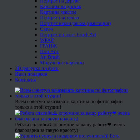
Портрет на дереве
Картины на досках
Картины маслом
Портрет пастелью
Портрет карандашом (имитация)
Скетч
Портрет в стиле Touch Art
WPAP
ГРАНЖ
Поп Арт
Art Brush
Модульные картины
3D фигурка по фото
Идеи подарков
Контакты
Всем советую заказывать картины по фотографии
только в этой студии!
Ребята спасибо🙏 огромное за вашу работу❤ очень
благодарна за такую красоту)