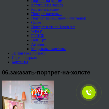
Портрет на дереве
Картины на досках
Картины маслом
Портрет пастелью
Портрет карандашом (имитация)
Скетч
Портрет в стиле Touch Art
WPAP
ГРАНЖ
Поп Арт
Art Brush
Модульные картины
3D фигурка по фото
Идеи подарков
Контакты
06.заказать-портрет-на-холсте