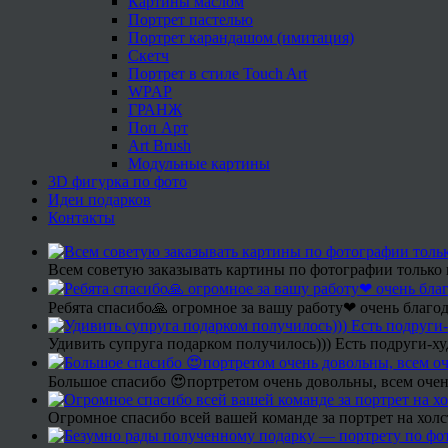
Картины маслом
Портрет пастелью
Портрет карандашом (имитация)
Скетч
Портрет в стиле Touch Art
WPAP
ГРАНЖ
Поп Арт
Art Brush
Модульные картины
3D фигурка по фото
Идеи подарков
Контакты
Всем советую заказывать картины по фотографии только 
Ребята спасибо🙏 огромное за вашу работу❤ очень благод
Удивить супруга подарком получилось))) Есть подруги-х
Большое спасибо 😍портретом очень довольны, всем очен
Огромное спасибо всей вашей команде за портрет на холс