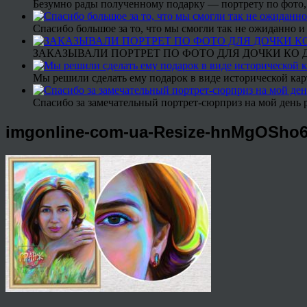
Безумно рады полученному подарку — портрету по фото,
Спасибо большое за то, что мы смогли так не ожиданно
ЗАКАЗЫВАЛИ ПОРТРЕТ ПО ФОТО ДЛЯ ДОЧКИ КО ДН
Мы решили сделать ему подарок в виде исторической кар
Спасибо за замечательный портрет-сюрприз на мой день 
imgonline-com-ua-Resize-hnMgOSho