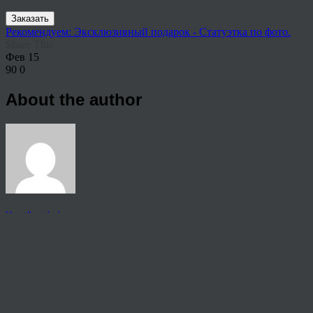
Заказать
Рекомендуем: Эксклюзивный подарок - Статуэтка по фото.
Share This
Фев
15
90
0
About the author
View all articles by anton
Post navigation
←
Картина на холсте Курган
© 2026 Copyright.
Пользовательское соглашение на предоставление услуг
Политика конфиденциальности персональных данных