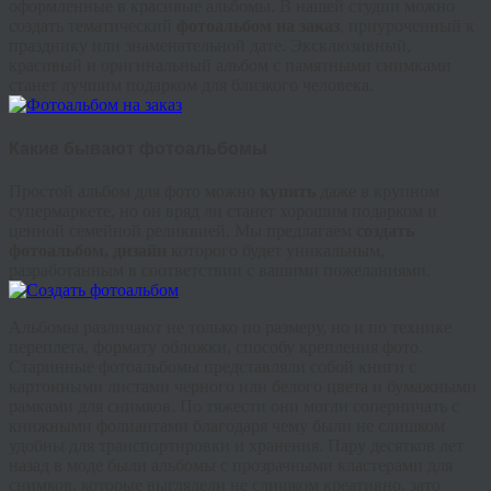
оформленные в красивые альбомы. В нашей студии можно
создать тематический
фотоальбом на заказ
, приуроченный к
празднику или знаменательной дате. Эксклюзивный,
красивый и оригинальный альбом с памятными снимками
станет лучшим подарком для близкого человека.
Какие бывают фотоальбомы
Простой альбом для фото можно
купить
даже в крупном
супермаркете, но он вряд ли станет хорошим подарком и
ценной семейной реликвией. Мы предлагаем
создать
фотоальбом, дизайн
которого будет уникальным,
разработанным в соответствии с вашими пожеланиями.
Альбомы различают не только по размеру, но и по технике
переплета, формату обложки, способу крепления фото.
Старинные фотоальбомы представляли собой книги с
картонными листами черного или белого цвета и бумажными
рамками для снимков. По тяжести они могли соперничать с
книжными фолиантами благодаря чему были не слишком
удобны для транспортировки и хранения. Пару десятков лет
назад в моде были альбомы с прозрачными кластерами для
снимков, которые выглядели не слишком креативно, зато