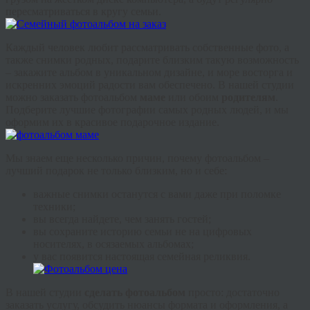
пересматриваться в кругу семьи.
Каждый человек любит рассматривать собственные фото, а
также снимки родных, подарите близким такую возможность
– закажите альбом в уникальном дизайне, и море восторга и
искренних эмоций радости вам обеспечено. В нашей студии
можно заказать фотоальбом
маме
или обоим
родителям
.
Подберите лучшие фотографии самых родных людей, и мы
оформим их в красивое подарочное издание.
Мы знаем еще несколько причин, почему фотоальбом –
лучший подарок не только близким, но и себе:
важные снимки останутся с вами даже при поломке
техники;
вы всегда найдете, чем занять гостей;
вы сохраните историю семьи не на цифровых
носителях, в осязаемых альбомах;
у вас появится настоящая семейная реликвия.
В нашей студии
сделать фотоальбом
просто: достаточно
заказать услугу, обсудить нюансы формата и оформления, а