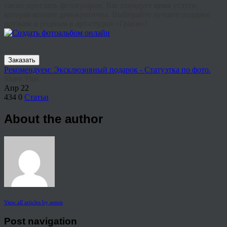
также прислать фотографии. Вас порадует
цена
услуги,
которая вполне демократична. Выбирайте лучшие подарки
друзьям и родным в арт-студии «Гранж»!
Заказать
Рекомендуем: Эксклюзивный подарок - Статуэтка по фото.
Share This
Апр
22
434
0
Статьи
About the author
View all articles by anton
Post navigation