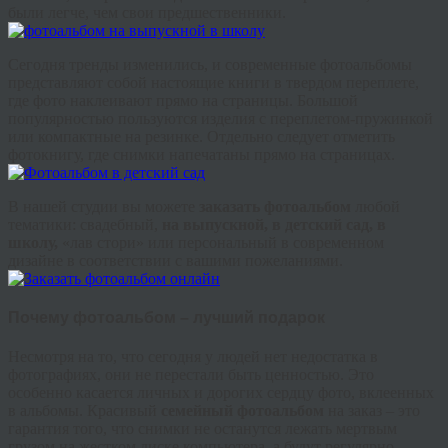
были легче, чем свои предшественники.
Сегодня тренды изменились, и современные фотоальбомы
представляют собой настоящие книги в твердом переплете,
где фото наклеивают прямо на страницы. Большой
популярностью пользуются изделия с переплетом-пружинкой
или компактные на резинке. Отдельно следует отметить
фотокнигу, где снимки напечатаны прямо на страницах.
В нашей студии вы можете
заказать фотоальбом
любой
тематики: свадебный,
на выпускной, в детский сад, в
школу,
«лав стори» или персональный в современном
дизайне в соответствии с вашими пожеланиями.
Почему фотоальбом – лучший подарок
Несмотря на то, что сегодня у людей нет недостатка в
фотографиях, они не перестали быть ценностью. Это
особенно касается личных и дорогих сердцу фото, вклеенных
в альбомы. Красивый
семейный фотоальбом
на заказ – это
гарантия того, что снимки не останутся лежать мертвым
грузом на жестком диске компьютера, а будут регулярно