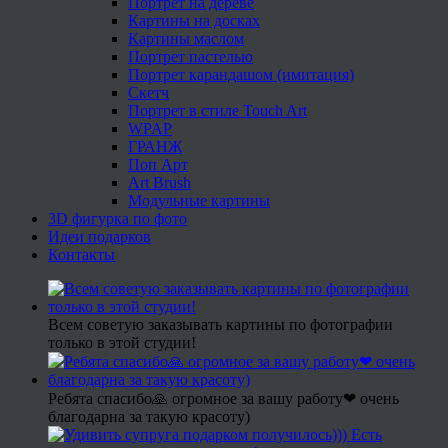
Портрет на дереве
Картины на досках
Картины маслом
Портрет пастелью
Портрет карандашом (имитация)
Скетч
Портрет в стиле Touch Art
WPAP
ГРАНЖ
Поп Арт
Art Brush
Модульные картины
3D фигурка по фото
Идеи подарков
Контакты
Всем советую заказывать картины по фотографии
только в этой студии!
Ребята спасибо🙏 огромное за вашу работу❤ очень
благодарна за такую красоту)