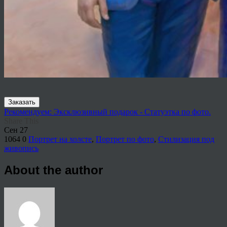
Заказать
Рекомендуем: Эксклюзивный подарок - Статуэтка по фото.
Share This
Сен
27
1064
0
Портрет на холсте
,
Портрет по фото
,
Стилизация под
живопись
About the author