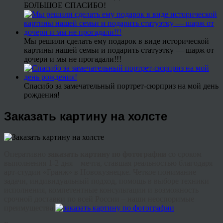
БОЛЬШОЕ СПАСИБО!
Мы решили сделать ему подарок в виде исторической
картины нашей семьи и подарить статуэтку — шарж от
дочери и мы не прогадали!!!
Спасибо за замечательный портрет-сюрприз на мой день
рождения!
Заказать картину на холсте
Оперативно
заказать картину по фотографии
со сроком
выполнения 1-2 дня – мечта, ставшая реальностью благодаря
арт-студии «
Гранж
» в Новокузнецке. Четкое понимание
задачи, индивидуальный подход, помощь в выборе техники
исполнения, компетентные консультации и возможность
срочной доставки по всей России – наши неоспоримые
преимущества.