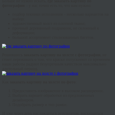
Больше не нужно искать,
где заказать картину по
фотографии
– у нас точно есть то, что вам нужно:
подбор техники исполнения – несколько вариантов на
выбор;
художественный холст из плотной ткани;
прочный деревянный подрамник, не склонный к
деформации;
большой ассортимент стилизованных
багетов
.
Решившись
заказать картину на холсте с фотографии
, не
стоит переживать о том, что краски потускнеют со временем –
наши работы радуют безупречным качеством максимально
длительный период.
Как
заказать картину на холсте по фото
:
Предоставить изображение в высоком расширении.
Выбрать вариант обработки из предложенных
дизайнером.
Подобрать размер и тип рамки.
И уже через день наслаждаться результатом, восхищаться