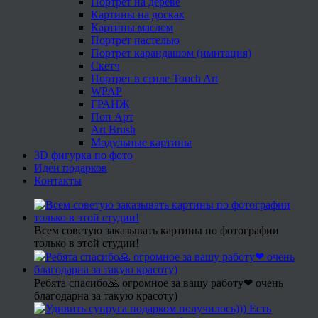
Портрет на дереве
Картины на досках
Картины маслом
Портрет пастелью
Портрет карандашом (имитация)
Скетч
Портрет в стиле Touch Art
WPAP
ГРАНЖ
Поп Арт
Art Brush
Модульные картины
3D фигурка по фото
Идеи подарков
Контакты
Всем советую заказывать картины по фотографии
только в этой студии!
Ребята спасибо🙏 огромное за вашу работу❤ очень
благодарна за такую красоту)