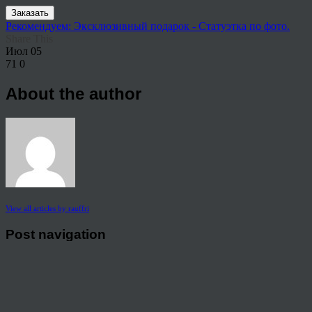
Заказать
Рекомендуем: Эксклюзивный подарок - Статуэтка по фото.
Share This
Июл
05
71
0
About the author
View all articles by rauffri
Post navigation
←
099901201-1024×517
© 2026 Copyright.
Пользовательское соглашение на предоставление услуг
Политика конфиденциальности персональных данных
тел.: 8 800 222 02 86