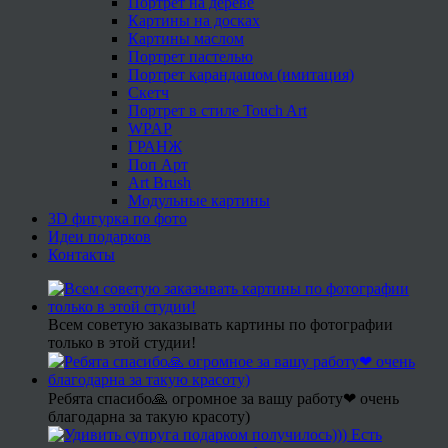
Портрет на дереве
Картины на досках
Картины маслом
Портрет пастелью
Портрет карандашом (имитация)
Скетч
Портрет в стиле Touch Art
WPAP
ГРАНЖ
Поп Арт
Art Brush
Модульные картины
3D фигурка по фото
Идеи подарков
Контакты
Всем советую заказывать картины по фотографии
только в этой студии!
Ребята спасибо🙏 огромное за вашу работу❤ очень
благодарна за такую красоту)