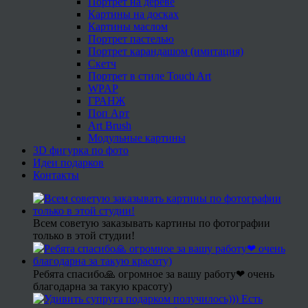
Портрет на дереве
Картины на досках
Картины маслом
Портрет пастелью
Портрет карандашом (имитация)
Скетч
Портрет в стиле Touch Art
WPAP
ГРАНЖ
Поп Арт
Art Brush
Модульные картины
3D фигурка по фото
Идеи подарков
Контакты
Всем советую заказывать картины по фотографии
только в этой студии!
Ребята спасибо🙏 огромное за вашу работу❤ очень
благодарна за такую красоту)