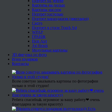
Портрет на дереве
Картины на досках
Картины маслом
Портрет пастелью
Портрет карандашом (имитация)
Скетч
Портрет в стиле Touch Art
WPAP
ГРАНЖ
Поп Арт
Art Brush
Модульные картины
3D фигурка по фото
Идеи подарков
Контакты
Всем советую заказывать картины по фотографии
только в этой студии!
Ребята спасибо🙏 огромное за вашу работу❤ очень
благодарна за такую красоту)