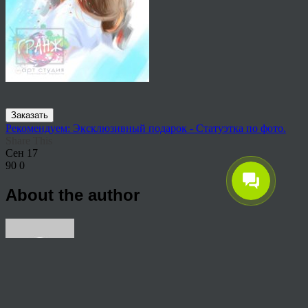
Заказать
Рекомендуем: Эксклюзивный подарок - Статуэтка по фото.
Share This
Сен
17
90
0
About the author