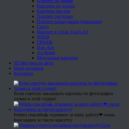
Портрет на дереве
Картины на досках
Картины маслом
Портрет пастелью
Портрет карандашом (имитация)
Скетч
Портрет в стиле Touch Art
WPAP
ГРАНЖ
Поп Арт
Art Brush
Модульные картины
3D фигурка по фото
Идеи подарков
Контакты
Всем советую заказывать картины по фотографии
только в этой студии!
Ребята спасибо🙏 огромное за вашу работу❤ очень
благодарна за такую красоту)