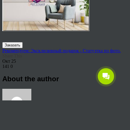
Заказать
Рекомендуем: Эксклюзивный подарок - Статуэтка по фото.
Share This
Окт
25
141
0
About the author
View all articles by anton