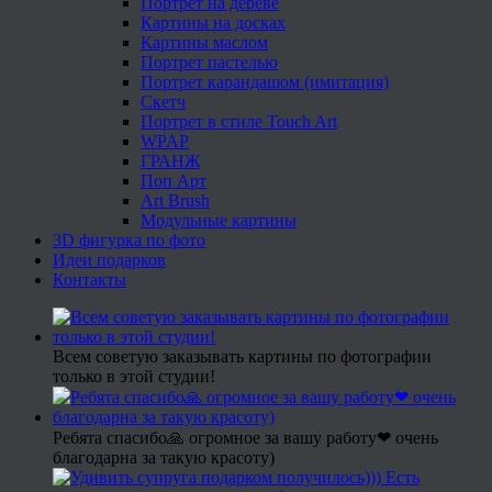
Портрет на дереве
Картины на досках
Картины маслом
Портрет пастелью
Портрет карандашом (имитация)
Скетч
Портрет в стиле Touch Art
WPAP
ГРАНЖ
Поп Арт
Art Brush
Модульные картины
3D фигурка по фото
Идеи подарков
Контакты
Всем советую заказывать картины по фотографии
только в этой студии!
Ребята спасибо🙏 огромное за вашу работу❤ очень
благодарна за такую красоту)