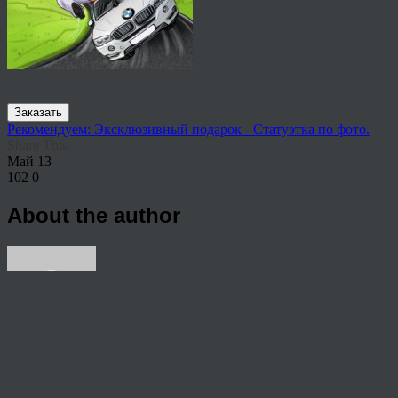
Заказать
Рекомендуем: Эксклюзивный подарок - Статуэтка по фото.
Share This
Май
13
102
0
About the author
View all articles by rauffri
Post navigation