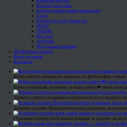
Картины маслом
Портрет пастелью
Портрет карандашом (имитация)
Скетч
Портрет в стиле Touch Art
WPAP
ГРАНЖ
Поп Арт
Art Brush
Модульные картины
3D фигурка по фото
Идеи подарков
Контакты
Всем советую заказывать картины по фотографии только 
Ребята спасибо🙏 огромное за вашу работу❤ очень благод
Удивить супруга подарком получилось))) Есть подруги-х
Большое спасибо 😍портретом очень довольны, всем очен
Огромное спасибо всей вашей команде за портрет на холс