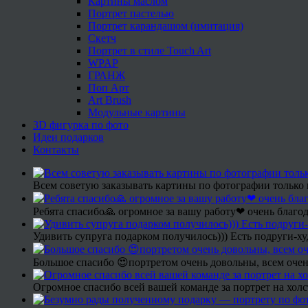
Картины маслом
Портрет пастелью
Портрет карандашом (имитация)
Скетч
Портрет в стиле Touch Art
WPAP
ГРАНЖ
Поп Арт
Art Brush
Модульные картины
3D фигурка по фото
Идеи подарков
Контакты
Всем советую заказывать картины по фотографии только 
Ребята спасибо🙏 огромное за вашу работу❤ очень благод
Удивить супруга подарком получилось))) Есть подруги-х
Большое спасибо 😍портретом очень довольны, всем очен
Огромное спасибо всей вашей команде за портрет на холс