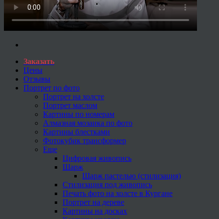
Заказать
Цены
Отзывы
Портрет по фото
Портрет на холсте
Портрет маслом
Картины по номерам
Алмазная мозаика по фото
Картины блестками
Фотокубик трансформер
Еще
Цифровая живопись
Шарж
Шарж пастелью (стилизация)
Стилизация под живопись
Печать фото на холсте в Кургане
Портрет на дереве
Картины на досках