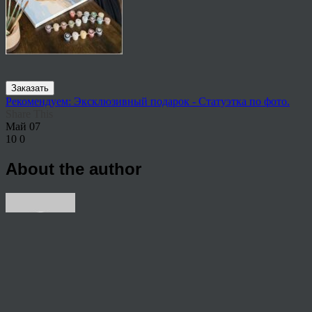
Заказать
Рекомендуем: Эксклюзивный подарок - Статуэтка по фото.
Share This
Май
07
10
0
About the author
View all articles by rauffri
Post navigation