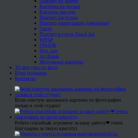
Портрет на дереве
Картины на досках
Картины маслом
Портрет пастелью
Портрет карандашом (имитация)
Скетч
Портрет в стиле Touch Art
WPAP
ГРАНЖ
Поп Арт
Art Brush
Модульные картины
3D фигурка по фото
Идеи подарков
Контакты
Всем советую заказывать картины по фотографии
только в этой студии!
Ребята спасибо🙏 огромное за вашу работу❤ очень
благодарна за такую красоту)