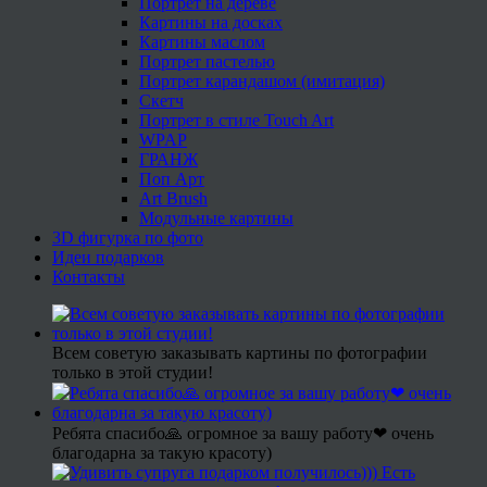
Портрет на дереве
Картины на досках
Картины маслом
Портрет пастелью
Портрет карандашом (имитация)
Скетч
Портрет в стиле Touch Art
WPAP
ГРАНЖ
Поп Арт
Art Brush
Модульные картины
3D фигурка по фото
Идеи подарков
Контакты
Всем советую заказывать картины по фотографии
только в этой студии!
Ребята спасибо🙏 огромное за вашу работу❤ очень
благодарна за такую красоту)