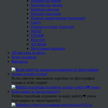
Портрет на дереве
Картины на досках
Картины маслом
Портрет пастелью
Портрет карандашом (имитация)
Скетч
Портрет в стиле Touch Art
WPAP
ГРАНЖ
Поп Арт
Art Brush
Модульные картины
3D фигурка по фото
Идеи подарков
Контакты
Всем советую заказывать картины по фотографии
только в этой студии!
Ребята спасибо🙏 огромное за вашу работу❤ очень
благодарна за такую красоту)