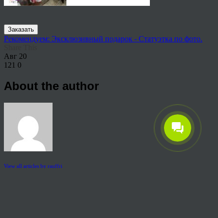
Заказать
Рекомендуем: Эксклюзивный подарок - Статуэтка по фото.
Share This
Авг
20
121
0
About the author
View all articles by rauffri
Post navigation
←
404-1024×660
© 2026 Copyright.