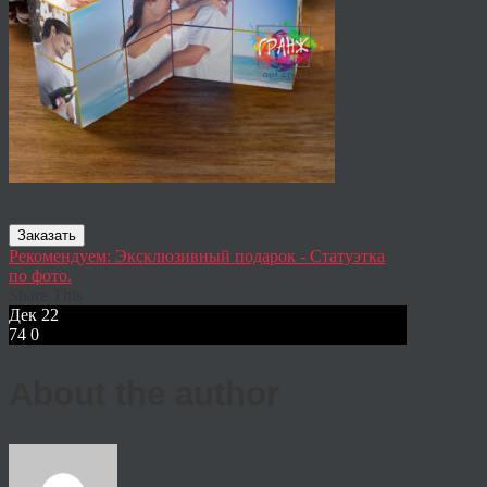
Заказать
Рекомендуем: Эксклюзивный подарок - Статуэтка
по фото.
Share This
Дек
22
74
0
About the author