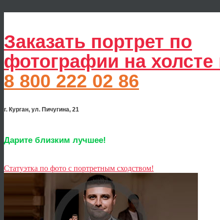
Заказать портрет по
фотографии на холсте 
8 800 222 02 86
г. Курган, ул. Пичугина, 21
Дарите близким лучшее!
Статуэтка по фото с портретным сходством!