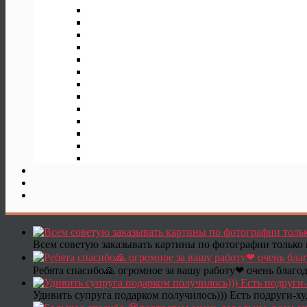
Всем советую заказывать картины по фотографии только 
Ребята спасибо🙏 огромное за вашу работу❤ очень благод
Удивить супруга подарком получилось))) Есть подруги-х