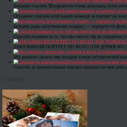
Большое спасибо 😍портретом очень довольны, всем очен
Огромное спасибо всей вашей команде за портрет на холс
Безумно рады полученному подарку — портрету по фото,
Спасибо большое за то, что мы смогли так не ожиданно
ЗАКАЗЫВАЛИ ПОРТРЕТ ПО ФОТО ДЛЯ ДОЧКИ КО ДН
Мы решили сделать ему подарок в виде исторической кар
Спасибо за замечательный портрет-сюрприз на мой день 
444559