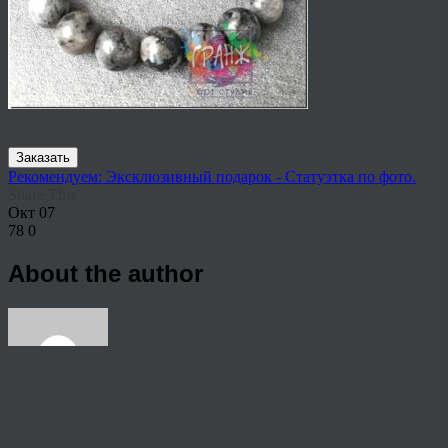
Заказать
Рекомендуем: Эксклюзивный подарок - Статуэтка по фото.
Share This
Окт
07
78
0
About the author
View all articles by rauffri