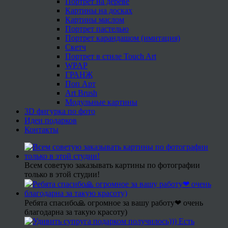
Портрет на дереве
Картины на досках
Картины маслом
Портрет пастелью
Портрет карандашом (имитация)
Скетч
Портрет в стиле Touch Art
WPAP
ГРАНЖ
Поп Арт
Art Brush
Модульные картины
3D фигурка по фото
Идеи подарков
Контакты
Всем советую заказывать картины по фотографии
только в этой студии!
Ребята спасибо🙏 огромное за вашу работу❤ очень
благодарна за такую красоту)