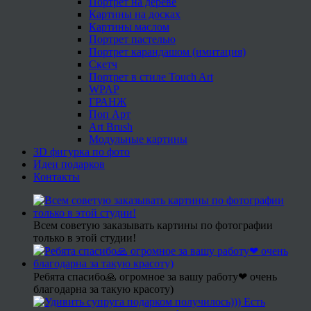
Портрет на дереве
Картины на досках
Картины маслом
Портрет пастелью
Портрет карандашом (имитация)
Скетч
Портрет в стиле Touch Art
WPAP
ГРАНЖ
Поп Арт
Art Brush
Модульные картины
3D фигурка по фото
Идеи подарков
Контакты
Всем советую заказывать картины по фотографии
только в этой студии!
Ребята спасибо🙏 огромное за вашу работу❤ очень
благодарна за такую красоту)