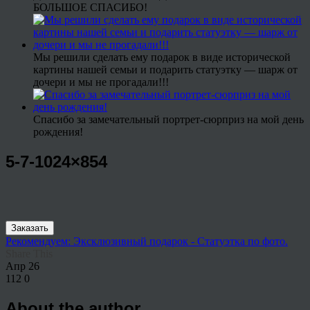
БОЛЬШОЕ СПАСИБО!
Мы решили сделать ему подарок в виде исторической
картины нашей семьи и подарить статуэтку — шарж от
дочери и мы не прогадали!!!
Спасибо за замечательный портрет-сюрприз на мой день
рождения!
5-7-1024×854
Заказать
Рекомендуем: Эксклюзивный подарок - Статуэтка по фото.
Share This
Апр
26
112
0
About the author