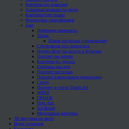
Картины по номерам
Алмазная мозаика по фото
Картины блестками
Фотокубик трансформер
Еще
Цифровая живопись
Шарж
Шарж пастелью (стилизация)
Стилизация под живопись
Печать фото на холсте в Кургане
Портрет на дереве
Картины на досках
Картины маслом
Портрет пастелью
Портрет карандашом (имитация)
Скетч
Портрет в стиле Touch Art
WPAP
ГРАНЖ
Поп Арт
Art Brush
Модульные картины
3D фигурка по фото
Идеи подарков
Контакты