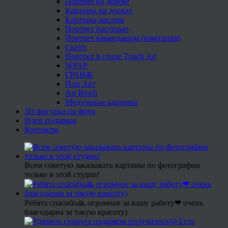
Портрет на дереве
Картины на досках
Картины маслом
Портрет пастелью
Портрет карандашом (имитация)
Скетч
Портрет в стиле Touch Art
WPAP
ГРАНЖ
Поп Арт
Art Brush
Модульные картины
3D фигурка по фото
Идеи подарков
Контакты
Всем советую заказывать картины по фотографии
только в этой студии!
Ребята спасибо🙏 огромное за вашу работу❤ очень
благодарна за такую красоту)