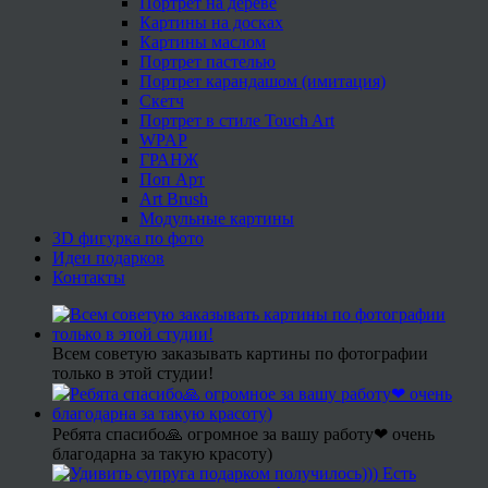
Портрет на дереве
Картины на досках
Картины маслом
Портрет пастелью
Портрет карандашом (имитация)
Скетч
Портрет в стиле Touch Art
WPAP
ГРАНЖ
Поп Арт
Art Brush
Модульные картины
3D фигурка по фото
Идеи подарков
Контакты
Всем советую заказывать картины по фотографии
только в этой студии!
Ребята спасибо🙏 огромное за вашу работу❤ очень
благодарна за такую красоту)