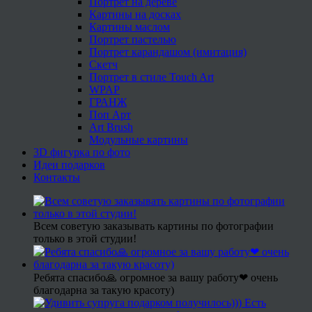
Портрет на дереве
Картины на досках
Картины маслом
Портрет пастелью
Портрет карандашом (имитация)
Скетч
Портрет в стиле Touch Art
WPAP
ГРАНЖ
Поп Арт
Art Brush
Модульные картины
3D фигурка по фото
Идеи подарков
Контакты
Всем советую заказывать картины по фотографии
только в этой студии!
Ребята спасибо🙏 огромное за вашу работу❤ очень
благодарна за такую красоту)