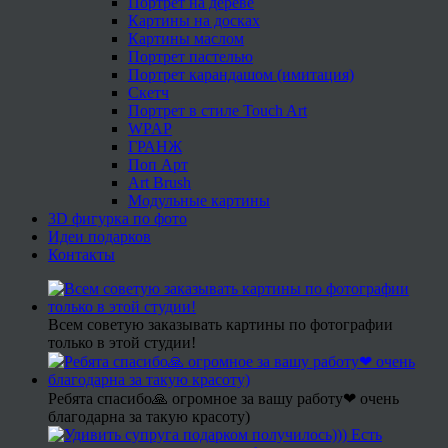
Портрет на дереве
Картины на досках
Картины маслом
Портрет пастелью
Портрет карандашом (имитация)
Скетч
Портрет в стиле Touch Art
WPAP
ГРАНЖ
Поп Арт
Art Brush
Модульные картины
3D фигурка по фото
Идеи подарков
Контакты
Всем советую заказывать картины по фотографии
только в этой студии!
Ребята спасибо🙏 огромное за вашу работу❤ очень
благодарна за такую красоту)