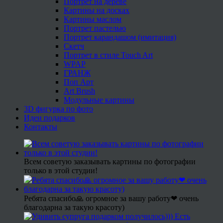
Портрет на дереве
Картины на досках
Картины маслом
Портрет пастелью
Портрет карандашом (имитация)
Скетч
Портрет в стиле Touch Art
WPAP
ГРАНЖ
Поп Арт
Art Brush
Модульные картины
3D фигурка по фото
Идеи подарков
Контакты
Всем советую заказывать картины по фотографии
только в этой студии!
Ребята спасибо🙏 огромное за вашу работу❤ очень
благодарна за такую красоту)