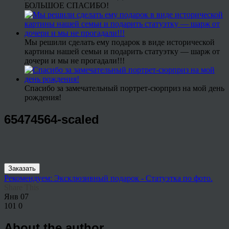
БОЛЬШОЕ СПАСИБО!
Мы решили сделать ему подарок в виде исторической
картины нашей семьи и подарить статуэтку — шарж от
дочери и мы не прогадали!!!
Спасибо за замечательный портрет-сюрприз на мой день
рождения!
65474564-scaled
Заказать
Рекомендуем: Эксклюзивный подарок - Статуэтка по фото.
Share This
Янв
07
101
0
About the author