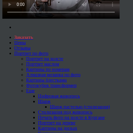
Заказать
Цены
Отзывы
Портрет по фото
Портрет на холсте
Портрет маслом
Картины по номерам
Алмазная мозаика по фото
Картины блестками
Фотокубик трансформер
Еще
Цифровая живопись
Шарж
Шарж пастелью (стилизация)
Стилизация под живопись
Печать фото на холсте в Кургане
Портрет на дереве
Картины на досках