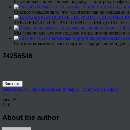
Безумно рады полученному подарку — портрету по фото,
Спасибо большое за то, что мы смогли так не ожиданно
ЗАКАЗЫВАЛИ ПОРТРЕТ ПО ФОТО ДЛЯ ДОЧКИ КО ДН
Мы решили сделать ему подарок в виде исторической кар
Спасибо за замечательный портрет-сюрприз на мой день 
74256546
Заказать
Рекомендуем: Эксклюзивный подарок - Статуэтка по фото.
Share This
Фев
25
91
0
About the author