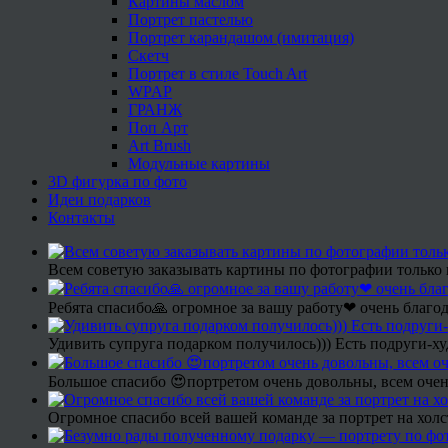
Картины маслом
Портрет пастелью
Портрет карандашом (имитация)
Скетч
Портрет в стиле Touch Art
WPAP
ГРАНЖ
Поп Арт
Art Brush
Модульные картины
3D фигурка по фото
Идеи подарков
Контакты
Всем советую заказывать картины по фотографии только 
Ребята спасибо🙏 огромное за вашу работу❤ очень благод
Удивить супруга подарком получилось))) Есть подруги-х
Большое спасибо 😍портретом очень довольны, всем очен
Огромное спасибо всей вашей команде за портрет на холс