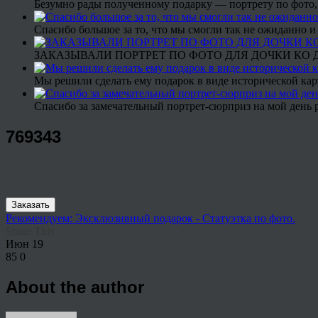
Безумно рады полученному подарку — портрету по фото,
Спасибо большое за то, что мы смогли так не ожиданно
ЗАКАЗЫВАЛИ ПОРТРЕТ ПО ФОТО ДЛЯ ДОЧКИ КО ДН
Мы решили сделать ему подарок в виде исторической кар
Спасибо за замечательный портрет-сюрприз на мой день 
769343
Заказать
Рекомендуем: Эксклюзивный подарок - Статуэтка по фото.
Share This
Июн
19
85
0
About the author