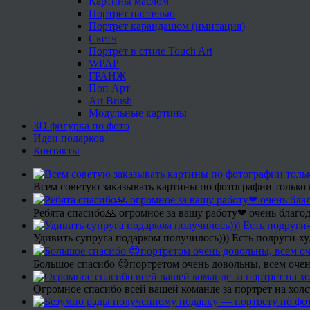
Картины маслом
Портрет пастелью
Портрет карандашом (имитация)
Скетч
Портрет в стиле Touch Art
WPAP
ГРАНЖ
Поп Арт
Art Brush
Модульные картины
3D фигурка по фото
Идеи подарков
Контакты
Всем советую заказывать картины по фотографии только 
Ребята спасибо🙏 огромное за вашу работу❤ очень благод
Удивить супруга подарком получилось))) Есть подруги-х
Большое спасибо 😍портретом очень довольны, всем очен
Огромное спасибо всей вашей команде за портрет на холс