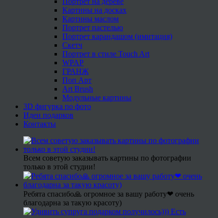
Портрет на дереве
Картины на досках
Картины маслом
Портрет пастелью
Портрет карандашом (имитация)
Скетч
Портрет в стиле Touch Art
WPAP
ГРАНЖ
Поп Арт
Art Brush
Модульные картины
3D фигурка по фото
Идеи подарков
Контакты
Всем советую заказывать картины по фотографии
только в этой студии!
Ребята спасибо🙏 огромное за вашу работу❤ очень
благодарна за такую красоту)