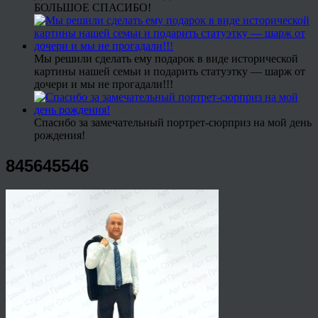
БОЛЬШОЕ СПАСИБО!
Мы решили сделать ему подарок в виде исторической
картины нашей семьи и подарить статуэтку — шарж от
дочери и мы не прогадали!!!
Спасибо за замечательный портрет-сюрприз на мой день
рождения!
845645546