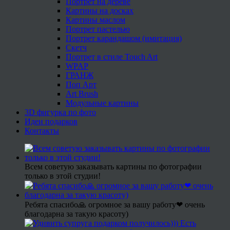
Портрет на дереве
Картины на досках
Картины маслом
Портрет пастелью
Портрет карандашом (имитация)
Скетч
Портрет в стиле Touch Art
WPAP
ГРАНЖ
Поп Арт
Art Brush
Модульные картины
3D фигурка по фото
Идеи подарков
Контакты
Всем советую заказывать картины по фотографии
только в этой студии!
Ребята спасибо🙏 огромное за вашу работу❤ очень
благодарна за такую красоту)