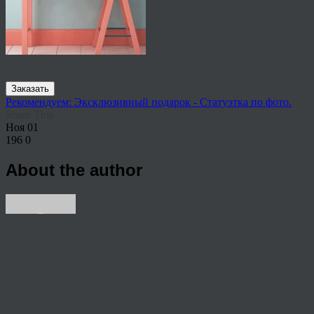
Заказать
Рекомендуем: Эксклюзивный подарок - Статуэтка по фото.
Share This
Ноя
01
196
0
About the author
View all articles by rauffri
Post navigation