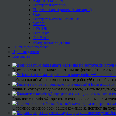
Картины маслом
Портрет пастелью
Портрет карандашом (имитация)
Скетч
Портрет в стиле Touch Art
WPAP
ГРАНЖ
Поп Арт
Art Brush
Модульные картины
3D фигурка по фото
Идеи подарков
Контакты
Всем советую заказывать картины по фотографии только 
Ребята спасибо🙏 огромное за вашу работу❤ очень благод
Удивить супруга подарком получилось))) Есть подруги-х
Большое спасибо 😍портретом очень довольны, всем очен
Огромное спасибо всей вашей команде за портрет на холс