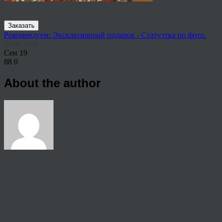
Заказать
Рекомендуем: Эксклюзивный подарок - Статуэтка по фото.
Share This
Сен
19
88
0
About the author
View all articles by rauffri
Post navigation
←
998871
© 2026 Copyright.
Пользовательское соглашение на предоставление услуг