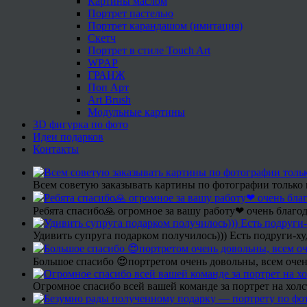
Картины маслом
Портрет пастелью
Портрет карандашом (имитация)
Скетч
Портрет в стиле Touch Art
WPAP
ГРАНЖ
Поп Арт
Art Brush
Модульные картины
3D фигурка по фото
Идеи подарков
Контакты
Всем советую заказывать картины по фотографии только 
Ребята спасибо🙏 огромное за вашу работу❤ очень благод
Удивить супруга подарком получилось))) Есть подруги-х
Большое спасибо 😍портретом очень довольны, всем очен
Огромное спасибо всей вашей команде за портрет на холс