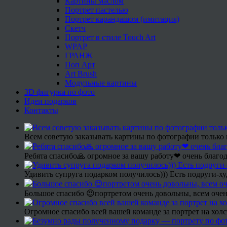
Картины маслом
Портрет пастелью
Портрет карандашом (имитация)
Скетч
Портрет в стиле Touch Art
WPAP
ГРАНЖ
Поп Арт
Art Brush
Модульные картины
3D фигурка по фото
Идеи подарков
Контакты
Всем советую заказывать картины по фотографии только 
Ребята спасибо🙏 огромное за вашу работу❤ очень благод
Удивить супруга подарком получилось))) Есть подруги-х
Большое спасибо 😍портретом очень довольны, всем очен
Огромное спасибо всей вашей команде за портрет на холс