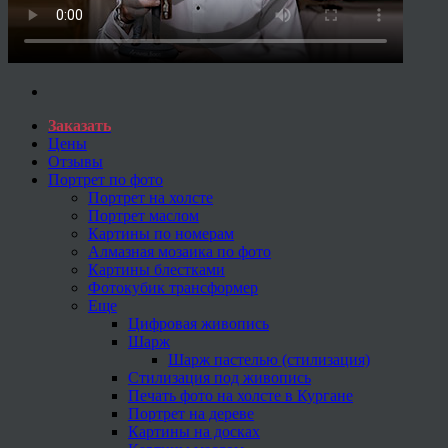
Заказать
Цены
Отзывы
Портрет по фото
Портрет на холсте
Портрет маслом
Картины по номерам
Алмазная мозаика по фото
Картины блестками
Фотокубик трансформер
Еще
Цифровая живопись
Шарж
Шарж пастелью (стилизация)
Стилизация под живопись
Печать фото на холсте в Кургане
Портрет на дереве
Картины на досках