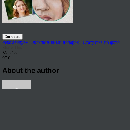
Заказать
Рекомендуем: Эксклюзивный подарок - Статуэтка по фото.
Share This
Мар
18
97
0
About the author
View all articles by rauffri
Post navigation