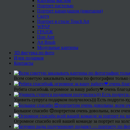
Картины маслом
Портрет пастелью
Портрет карандашом (имитация)
Скетч
Портрет в стиле Touch Art
WPAP
ГРАНЖ
Поп Арт
Art Brush
Модульные картины
3D фигурка по фото
Идеи подарков
Контакты
Всем советую заказывать картины по фотографии только 
Ребята спасибо🙏 огромное за вашу работу❤ очень благод
Удивить супруга подарком получилось))) Есть подруги-х
Большое спасибо 😍портретом очень довольны, всем очен
Огромное спасибо всей вашей команде за портрет на холс