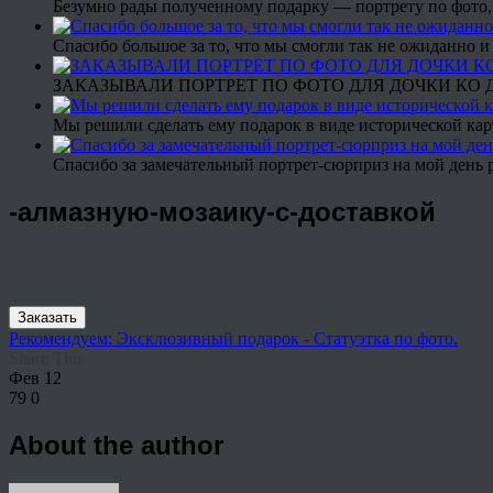
Безумно рады полученному подарку — портрету по фото,
Спасибо большое за то, что мы смогли так не ожиданно
ЗАКАЗЫВАЛИ ПОРТРЕТ ПО ФОТО ДЛЯ ДОЧКИ КО ДН
Мы решили сделать ему подарок в виде исторической кар
Спасибо за замечательный портрет-сюрприз на мой день 
-алмазную-мозаику-с-доставкой
Заказать
Рекомендуем: Эксклюзивный подарок - Статуэтка по фото.
Share This
Фев
12
79
0
About the author