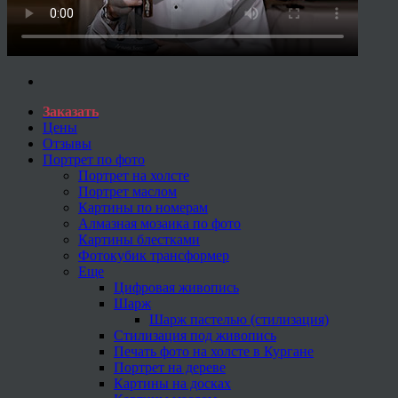
Заказать
Цены
Отзывы
Портрет по фото
Портрет на холсте
Портрет маслом
Картины по номерам
Алмазная мозаика по фото
Картины блестками
Фотокубик трансформер
Еще
Цифровая живопись
Шарж
Шарж пастелью (стилизация)
Стилизация под живопись
Печать фото на холсте в Кургане
Портрет на дереве
Картины на досках