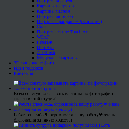
Портрет на дереве
Картины на досках
Картины маслом
Портрет пастелью
Портрет карандашом (имитация)
Скетч
Портрет в стиле Touch Art
WPAP
ГРАНЖ
Поп Арт
Art Brush
Модульные картины
3D фигурка по фото
Идеи подарков
Контакты
Всем советую заказывать картины по фотографии
только в этой студии!
Ребята спасибо🙏 огромное за вашу работу❤ очень
благодарна за такую красоту)