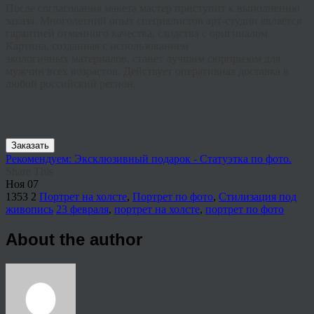
После согласования макета мастер приступит к выполнению
заказа. Многолетний опыт специалистов арт-студии является
гарантией отменного качества, сходства с оригиналом.
Картина, созданная с использованием
экологичных
материалов, станет лучшим сюрпризом для
мужчин всех возрастов. Действует оперативная доставка в
любой российский регион.
Заказать
Рекомендуем: Эксклюзивный подарок - Статуэтка по фото.
Share This
Ноя
07
1353
2
Портрет на холсте
,
Портрет по фото
,
Стилизация под
живопись
23 февраля
,
портрет на холсте
,
портрет по фото
About the author