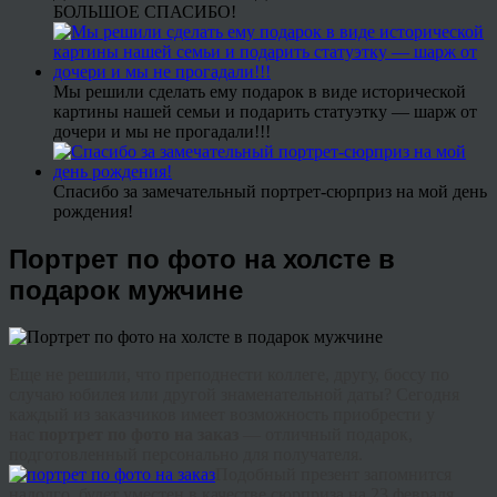
БОЛЬШОЕ СПАСИБО!
Мы решили сделать ему подарок в виде исторической
картины нашей семьи и подарить статуэтку — шарж от
дочери и мы не прогадали!!!
Спасибо за замечательный портрет-сюрприз на мой день
рождения!
Портрет по фото на холсте в
подарок мужчине
Еще не решили, что преподнести коллеге, другу, боссу по
случаю юбилея или другой знаменательной даты? Сегодня
каждый из заказчиков имеет возможность приобрести у
нас
портрет по фото на заказ
— отличный подарок,
подготовленный персонально для получателя.
Подобный презент запомнится
надолго, будет уместен в качестве сюрприза на 23 февраля,