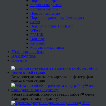
Портрет на дереве
Картины на досках
Картины маслом
Портрет пастелью
Портрет карандашом (имитация)
Скетч
Портрет в стиле Touch Art
WPAP
ГРАНЖ
Поп Арт
Art Brush
Модульные картины
3D фигурка по фото
Идеи подарков
Контакты
Всем советую заказывать картины по фотографии
только в этой студии!
Ребята спасибо🙏 огромное за вашу работу❤ очень
благодарна за такую красоту)