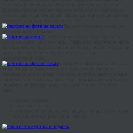
День всех влюбленных, юбилей, профессиональную дату.
Дарите вашим мужчинам хорошее настроение, позитивные
эмоции, заказывайте в нашей мастерской
портрет по фото на
холсте.
Это просто, быстро, недорого!
Портрет мужчине —
подарок
на любой вкус и бюджет
Такой сюрприз по достоинству оценят
самые взыскательные мужчины. Эффектная
картина по фото
на заказ
безупречно впишется в интерьер, добавит уюта, а вас
будут с благодарностью вспоминать как автора
нетривиальной идеи.
Планируете оформить заказ? Для
этого отправьте качественную фотографию в хорошем
разрешении нам на e-
mail
или воспользуйтесь заказом в один
клик на сайте. Чтобы художник смог
нарисовать картину в
подарок,
необходимо определиться со стилем. Это может
быть
портрет в образе;
дружеский шарж;
изображение в стилях
touch
art
,
gta
, поп арт, скетч,
дрим
арт или другой популярной манере.