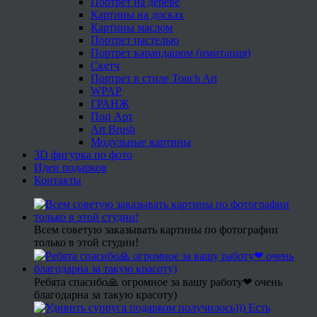
Портрет на дереве
Картины на досках
Картины маслом
Портрет пастелью
Портрет карандашом (имитация)
Скетч
Портрет в стиле Touch Art
WPAP
ГРАНЖ
Поп Арт
Art Brush
Модульные картины
3D фигурка по фото
Идеи подарков
Контакты
Всем советую заказывать картины по фотографии
только в этой студии!
Ребята спасибо🙏 огромное за вашу работу❤ очень
благодарна за такую красоту)