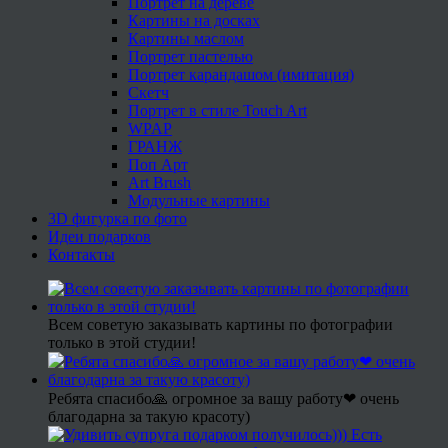
Портрет на дереве
Картины на досках
Картины маслом
Портрет пастелью
Портрет карандашом (имитация)
Скетч
Портрет в стиле Touch Art
WPAP
ГРАНЖ
Поп Арт
Art Brush
Модульные картины
3D фигурка по фото
Идеи подарков
Контакты
Всем советую заказывать картины по фотографии
только в этой студии!
Ребята спасибо🙏 огромное за вашу работу❤ очень
благодарна за такую красоту)