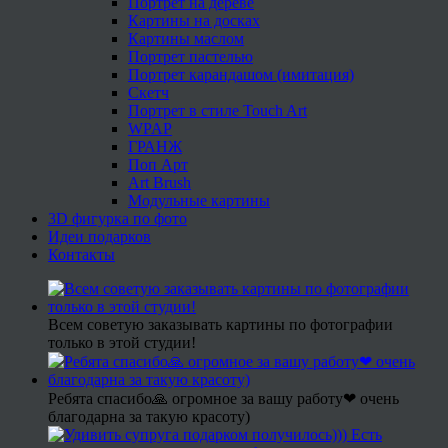
Портрет на дереве
Картины на досках
Картины маслом
Портрет пастелью
Портрет карандашом (имитация)
Скетч
Портрет в стиле Touch Art
WPAP
ГРАНЖ
Поп Арт
Art Brush
Модульные картины
3D фигурка по фото
Идеи подарков
Контакты
Всем советую заказывать картины по фотографии
только в этой студии!
Ребята спасибо🙏 огромное за вашу работу❤ очень
благодарна за такую красоту)