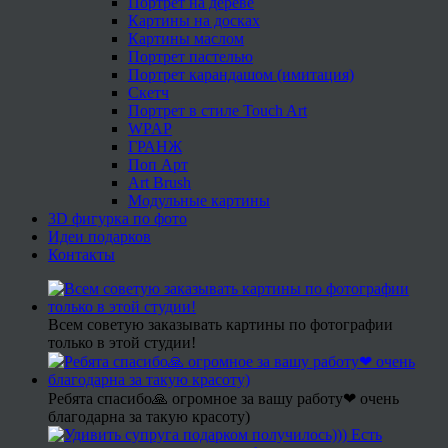
Портрет на дереве
Картины на досках
Картины маслом
Портрет пастелью
Портрет карандашом (имитация)
Скетч
Портрет в стиле Touch Art
WPAP
ГРАНЖ
Поп Арт
Art Brush
Модульные картины
3D фигурка по фото
Идеи подарков
Контакты
Всем советую заказывать картины по фотографии
только в этой студии!
Ребята спасибо🙏 огромное за вашу работу❤ очень
благодарна за такую красоту)